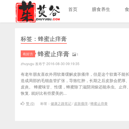
首页
膳食养生
标签：蜂蜜止痒膏
蜂蜜止痒膏
有好方
1
zhuyugu 发布于 2016-08-30 09:19:35
有老年朋友喜欢外用软膏缓解皮肤瘙痒，但是这个软膏不能
造成局部的毛细血管扩张，导致红肿，长期之后皮肤会肥厚
皮炎。 蜂蜜味甘、性缓，蜂蜜除了滋阴润燥还能杀虫、止痒
恢复. 就好比有些爱美的...
赞 (
0
)
标签：
健康之路笔记
/
皮肤瘙痒
/
蜂蜜止痒膏