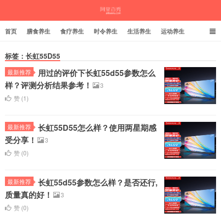
首页
膳食养生
食疗养生
时令养生
生活养生
运动养生
标签：长虹55D55
用过的评价下长虹55d55参数怎么
最新推荐
茱萸谷
样？评测分析结果参考！
3
赞 (
1
)
长虹55D55怎么样？使用两星期感
最新推荐
受分享！
3
赞 (
0
)
长虹55d55参数怎么样？是否还行,
最新推荐
质量真的好！
3
赞 (
0
)