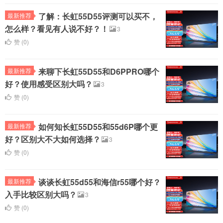
了解：长虹55D55评测可以买不，
最新推荐
怎么样？看见有人说不好？！
3
赞 (
0
)
来聊下长虹55D55和D6PPRO哪个
最新推荐
好？使用感受区别大吗？
3
赞 (
0
)
如何知长虹55D55和55d6P哪个更
最新推荐
好？区别大不大如何选择？
3
赞 (
0
)
谈谈长虹55d55和海信r55哪个好？
最新推荐
入手比较区别大吗？
3
赞 (
0
)