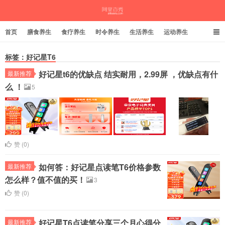
首页
膳食养生
食疗养生
时令养生
生活养生
运动养生
标签：好记星T6
好记星t6的优缺点 结实耐用，2.99屏 ，优缺点有什
最新推荐
茱萸谷
么 ！
5
赞 (
0
)
如何答：好记星点读笔T6价格参数
最新推荐
怎么样？值不值的买！
3
赞 (
0
)
好记星T6点读笔分享三个月心得分
最新推荐