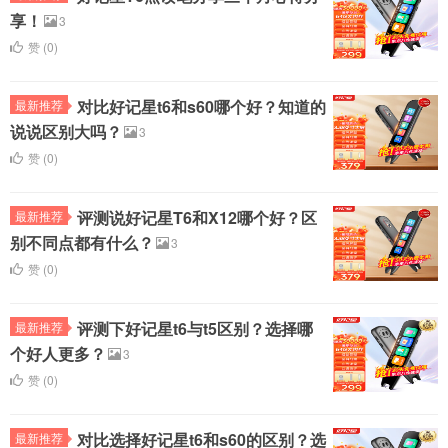
享！
3
赞 (
0
)
对比好记星t6和s60哪个好？知道的
最新推荐
说说区别大吗？
3
赞 (
0
)
评测说好记星T6和X12哪个好？区
最新推荐
别不同点都有什么？
3
赞 (
0
)
评测下好记星t6与t5区别？选择哪
最新推荐
个好人更多？
3
赞 (
0
)
对比选择好记星t6和s60的区别？选
最新推荐