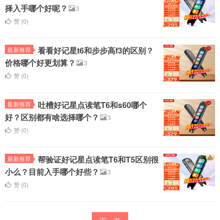
择入手哪个好呢？
3
赞 (
0
)
看看好记星t6和步步高f3的区别？
最新推荐
价格哪个好更划算？
3
赞 (
0
)
吐槽好记星点读笔T6和s60哪个
最新推荐
好？区别都有啥选择哪个？
3
赞 (
0
)
帮验证好记星点读笔T6和T5区别很
最新推荐
小么？目前入手哪个好些？
3
赞 (
0
)