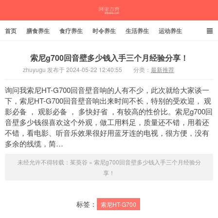
首页
膳食养生
食疗养生
时令养生
生活养生
运动养生
索尼g700回音壁多少钱入手三个月经验分享！
zhuyugu 发布于 2024-05-22 12:40:55
分类：
最新推荐
茱萸谷
询问我索尼HT-G700回音壁音响的人有不少，此次就给大家谈一
下，索尼HT-G700回音壁音响出来时间不长，特别的受欢迎， 观
影必备 ， 观影必备 ， 多快好省 ，有较高的性价比。索尼g700回
音壁多少钱很喜欢这个外观，做工用料足，质量还不错，用着还
不错，看电影、听音乐效果很好用蓝牙连的电视，很方便，没有
多余的线缆，简…
未经允许不得转载：
茱萸谷
»
索尼g700回音壁多少钱入手三个月经验分
享！
标签：
索尼HT-G700