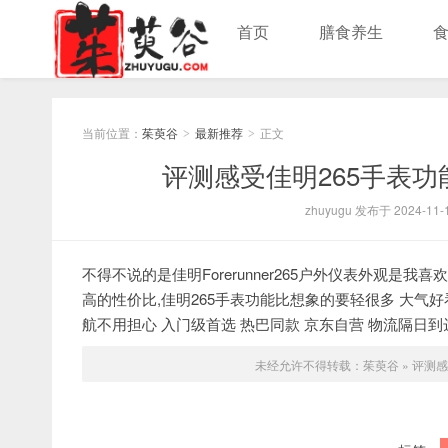
首页
膳食养生
当前位置：
茱萸谷
最新推荐
正文
>
>
评测感受佳明265手表
zhuyugu 发布于 2024-11-1
不得不说的是佳明Forerunner265户外仪表外观是我喜欢
高的性价比,佳明265手表功能比想象的要轻很多 大气好
航不用担心 入门级首选 热巴同款 京东自营 物流隔日到
未经允许不得转载：
茱萸谷
»
评测感