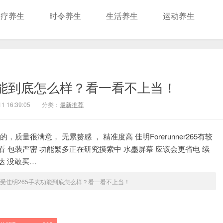
食疗养生
时令养生
生活养生
运动养生
功能到底怎么样？看一看不上当！
1 16:39:05
分类：
最新推荐
的，质量很满意， 无累赘感 ， 精准度高 佳明Forerunner265有较
看 包装严密 功能繁多正在研究摸索中 水墨屏幕 应该会更省电 续
达 没敢买…
受佳明265手表功能到底怎么样？看一看不上当！