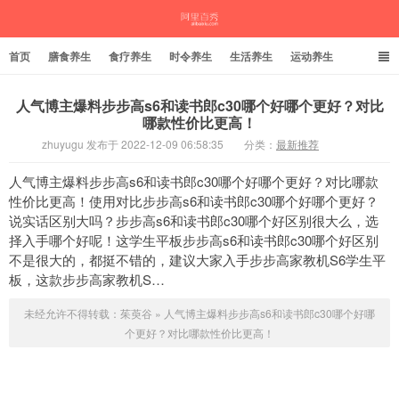
首页
膳食养生
食疗养生
时令养生
生活养生
运动养生
人气博主爆料步步高s6和读书郎c30哪个好哪个更好？对比
哪款性价比更高！
茱萸谷
zhuyugu 发布于 2022-12-09 06:58:35
分类：
最新推荐
人气博主爆料步步高s6和读书郎c30哪个好哪个更好？对比哪款
性价比更高！使用对比步步高s6和读书郎c30哪个好哪个更好？
说实话区别大吗？步步高s6和读书郎c30哪个好区别很大么，选
择入手哪个好呢！这学生平板步步高s6和读书郎c30哪个好区别
不是很大的，都挺不错的，建议大家入手步步高家教机S6学生平
板，这款步步高家教机S…
未经允许不得转载：
茱萸谷
»
人气博主爆料步步高s6和读书郎c30哪个好哪
个更好？对比哪款性价比更高！