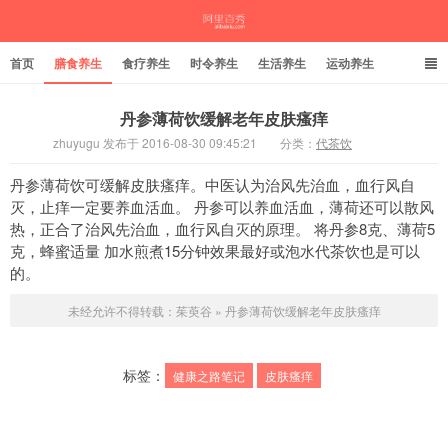
首页
膳食养生
食疗养生
时令养生
生活养生
运动养生
丹参薄荷饮缓解老年皮肤瘙痒
zhuyugu 发布于 2016-08-30 09:45:21
分类：
代茶饮
茱萸谷
丹参薄荷饮可缓解皮肤瘙痒。中医认为治风先治血，血行风自
灭，止痒一定要养血活血。 丹参可以养血活血，薄荷还可以散风
热，正合了治风先治血，血行风自灭的原理。 将丹参8克、薄荷5
克，蜂蜜适量 加水煎煮15分钟效果最好或泡水代茶饮也是可以
的。
未经允许不得转载：
茱萸谷
»
丹参薄荷饮缓解老年皮肤瘙痒
标签：
健康之路笔记
皮肤瘙痒